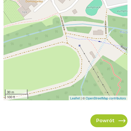
30 m
100 ft
Leaflet
| ©
OpenStreetMap contributors
Powrót