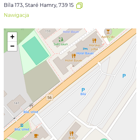
Bíla 173, Staré Hamry, 739 15
Nawigacja
+
−