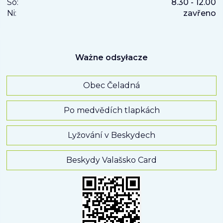
So:
8.30 - 12.00
Ni:
zavřeno
Ważne odsyłacze
Obec Čeladná
Po medvědích tlapkách
Lyžování v Beskydech
Beskydy Valašsko Card