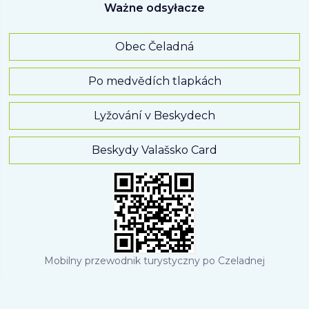
Ważne odsyłacze
Obec Čeladná
Po medvědích tlapkách
Lyžování v Beskydech
Beskydy Valašsko Card
Mobilny przewodnik turystyczny po Czeladnej