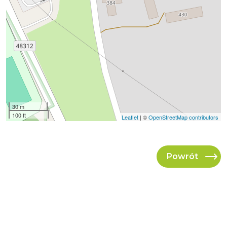
30 m
100 ft
Leaflet
| ©
OpenStreetMap contributors
Powrót