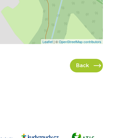
Leaflet
| ©
OpenStreetMap contributors
Back