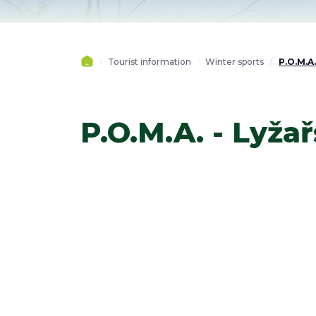
Tourist information
Winter sports
P.O.M.A
P.O.M.A. - Lyža