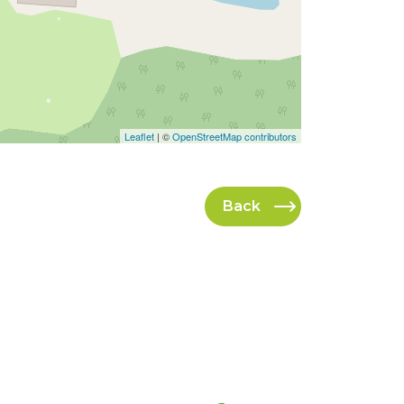
Leaflet
| ©
OpenStreetMap contributors
Back