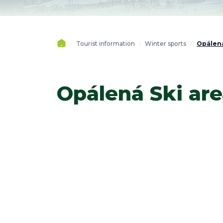
Tourist information
Winter sports
Opálená
Opálená Ski are