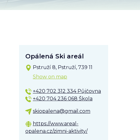
Opálená Ski areál
Pstruží 8, Pstruží, 739 11
Show on map
+420 702 312 334 Půjčovna
+420 704 236 068 Škola
skiopalena@gmail.com
https://www.areal-
opalena.cz/zimni-aktivity/