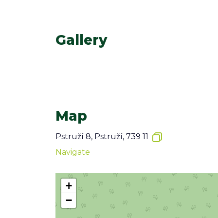
Gallery
Map
Pstruží 8, Pstruží, 739 11
Navigate
+
−