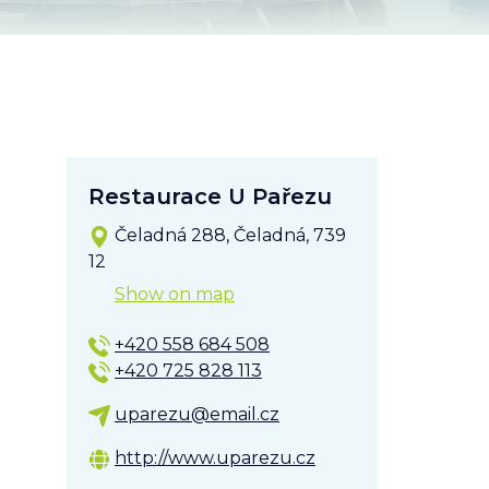
Restaurace U Pařezu
Čeladná 288, Čeladná, 739
12
Show on map
+420 558 684 508
+420 725 828 113
uparezu@email.cz
http://www.uparezu.cz