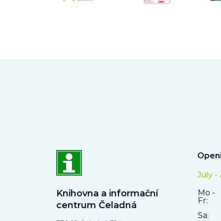
Openi
July -
Knihovna a informační
Mo -
Fr:
centrum Čeladná
Sa: