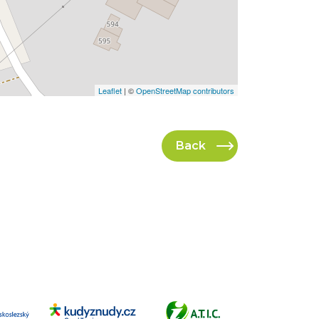
Leaflet
| ©
OpenStreetMap contributors
Back