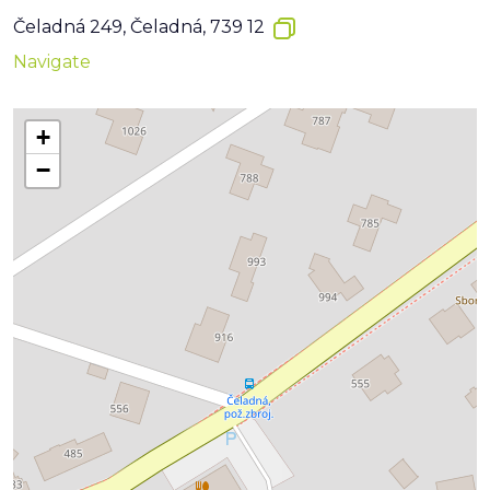
Čeladná 249, Čeladná, 739 12
Navigate
+
−