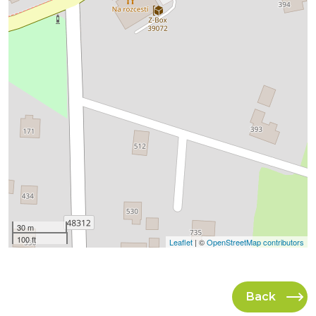
30 m
100 ft
Leaflet
| ©
OpenStreetMap contributors
Back