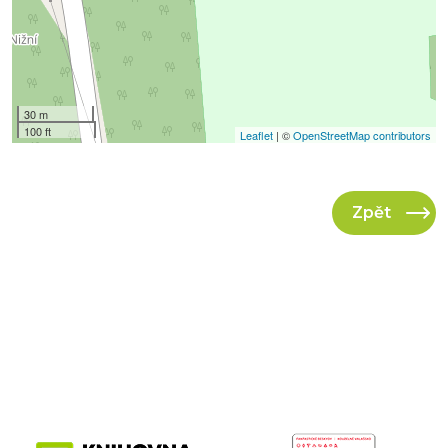
30 m
100 ft
Leaflet
| ©
OpenStreetMap contributors
Zpět