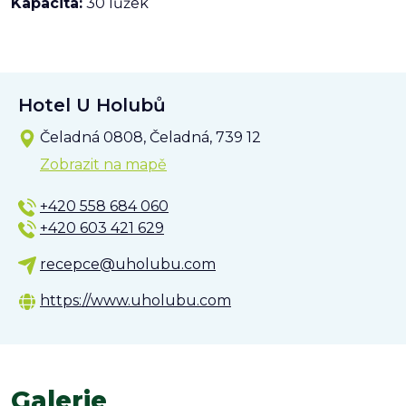
Kapacita:
30 lůžek
Hotel U Holubů
Čeladná 0808, Čeladná, 739 12
Zobrazit na mapě
+420 558 684 060
+420 603 421 629
recepce@uholubu.com
https://www.uholubu.com
Galerie