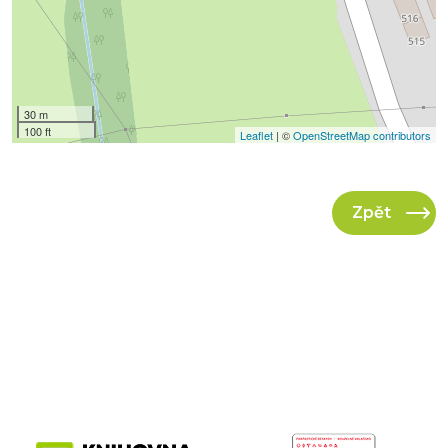
30 m
100 ft
Leaflet
| ©
OpenStreetMap contributors
Zpět