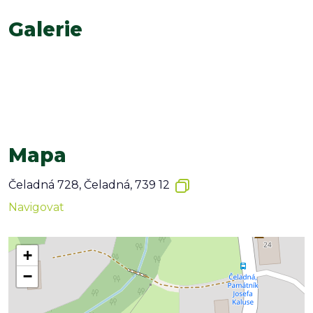
Galerie
Mapa
Čeladná 728, Čeladná, 739 12
Navigovat
+
−