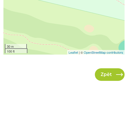
30 m
100 ft
Leaflet
| ©
OpenStreetMap contributors
Zpět