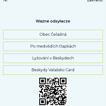
Ni:
zavřeno
Ważne odsyłacze
Obec Čeladná
Po medvědích tlapkách
Lyžování v Beskydech
Beskydy Valašsko Card