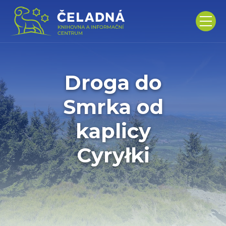
Droga do
Smrka od
kaplicy
Cyryłki