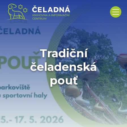
Tradiční
čeladenská
pouť