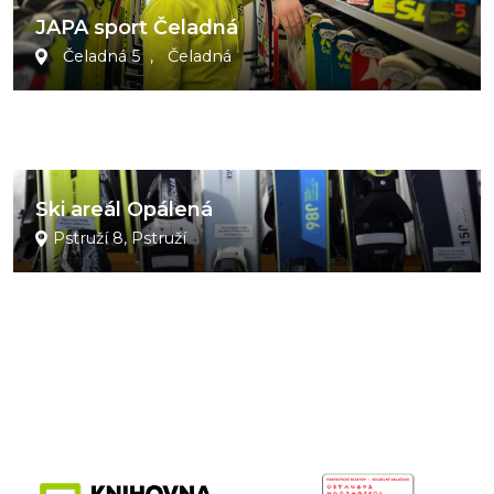
JAPA sport Čeladná
Čeladná 5 , Čeladná
Ski areál Opálená
Pstruží 8, Pstruží