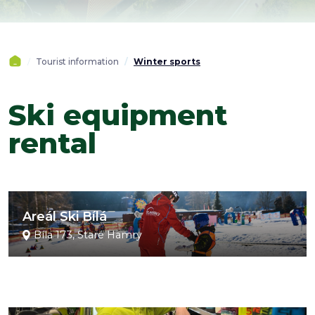
Tourist information
Winter sports
Ski equipment
rental
Areál Ski Bílá
Bíla 173, Staré Hamry