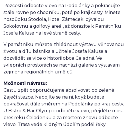
Rozcestí odbočte vlevo na Podolánky a pokračujte
stále rovně po chodníku, poté po kraji cesty. Minete
hospůdku Stodola, Hotel Zámeček, bývalou
Sokolovnu a golfový areál, až dorazíte k Památníku
Josefa Kaluse na levé straně cesty.
V památníku můžete zhlédnout výstavu věnovanou
životu a dílu básníka a učitele Josefa Kaluse a
dozvědět se více o historii obce Čeladná. Ve
sklepních prostorách se nachází galerie s výstavami
zejména regionálních umělců.
Možnosti návratu:
Cestu zpět doporučujeme absolvovat po zelené
Zaječí stezce. Napojíte se na ni, když budete
pokračovat dále směrem na Podolánky po kraji cesty.
U Bistro & Bar Olympic odbočte vlevo, přejděte most
přes řeku Čeladenku a za mostem znovu odbočte
vlevo. Trasa vede klidným údolím podél řeky