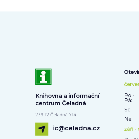
Oteví
červe
Knihovna a informační
Po -
Pá:
centrum Čeladná
So:
739 12 Čeladná 714
Ne:
ic@celadna.cz
září -