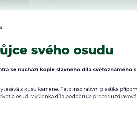
u
růjce svého osudu
tra se nachází kopie slavného díla světoznámého s
esává z kusu kamene. Tato inspirativní plastika připomín
í život a osud. Myšlenka díla podporuje proces uzdravov