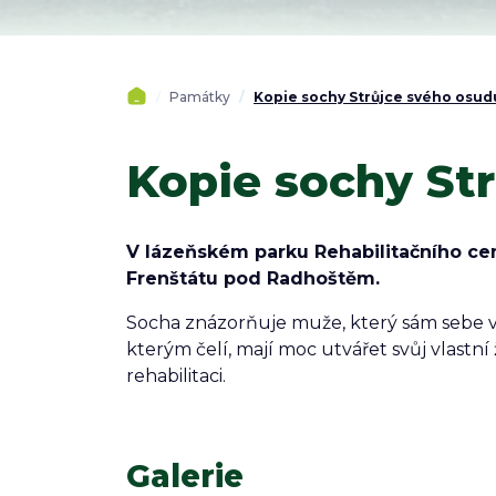
Památky
Kopie sochy Strůjce svého osud
Kopie sochy St
V lázeňském parku Rehabilitačního cen
Frenštátu pod Radhoštěm.
Socha znázorňuje muže, který sám sebe vyt
kterým čelí, mají moc utvářet svůj vlastn
rehabilitaci.
Galerie