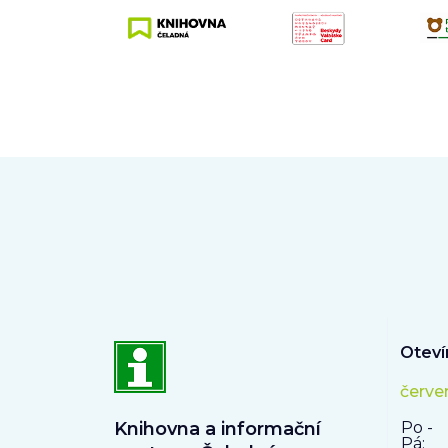
Oteví
červe
Knihovna a informační
Po -
Pá: