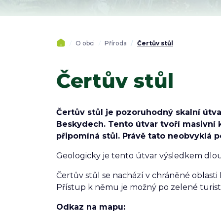
O obci
Příroda
Čertův stůl
Čertův stůl
Čertův stůl je pozoruhodný skalní útva
Beskydech. Tento útvar tvoří masivní 
připomíná stůl. Právě tato neobvyklá 
Geologicky je tento útvar výsledkem dlo
Čertův stůl se nachází v chráněné oblast
Přístup k němu je možný po zelené turistic
Odkaz na mapu: