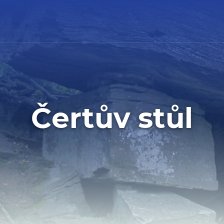
Čertův stůl