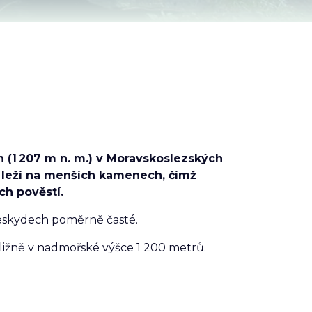
n (1 207 m n. m.) v Moravskoslezských
á leží na menších kamenech, čímž
ch pověstí.
Beskydech poměrně časté.
bližně v nadmořské výšce 1 200 metrů.