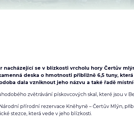
r nacházející se v blízkosti vrcholu hory Čertův mlý
kamenná deska o hmotnosti přibližně 6,5 tuny, kter
podoba dala vzniknout jeho názvu a také řadě místní
uhodobého zvětrávání pískovcových skal, které jsou v 
i Národní přírodní rezervace Kněhyně – Čertův Mlýn, při
ké stezce, která vede v jeho blízkosti.