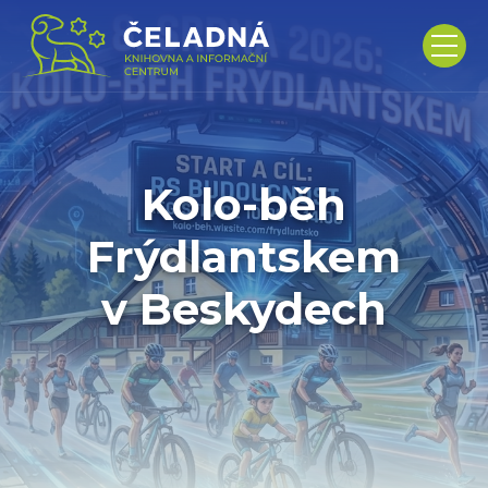
Kolo-běh
Frýdlantskem
v Beskydech