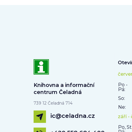
Oteví
červe
Knihovna a informační
Po -
Pá:
centrum Čeladná
So:
739 12 Čeladná 714
Ne:
ic@celadna.cz
září -
Po, St
Pá: