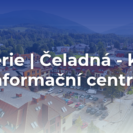
rie | Čeladná -
nformační cen