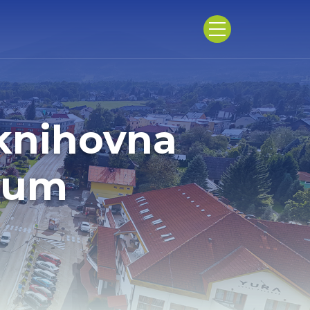
 knihovna
trum